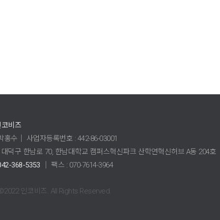
인코비즈
박홍수│ 사업자등록번호 : 442-86-03001
대덕구 한남로 70, 한남대학교 캠퍼스혁신파크 산학연혁신허브 A동 204호
042-368-5353
│ 팩스 : 070-7614-3964
 ©2022 인코비즈. All Rights Reserved.