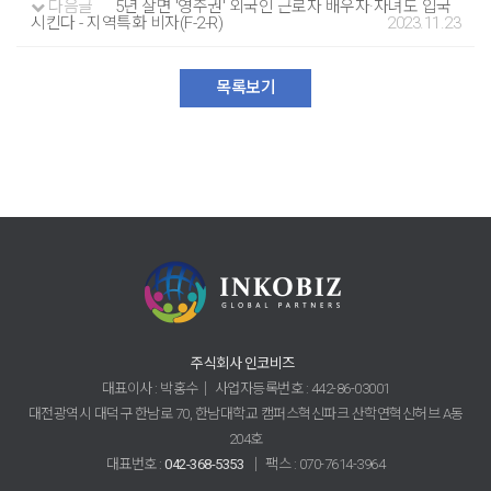
다음글
5년 살면 '영주권' 외국인 근로자 배우자·자녀도 입국
시킨다 - 지역특화 비자(F-2-R)
2023.11.23
목록보기
주식회사 인코비즈
대표이사 : 박홍수│ 사업자등록번호 : 442-86-03001
대전광역시 대덕구 한남로 70, 한남대학교 캠퍼스혁신파크 산학연혁신허브 A동
204호
대표번호 :
042-368-5353
│ 팩스 : 070-7614-3964